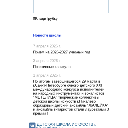
#КладиТрубку
Новости школы
7 апреля 2026 г.
Прием на 2026-2027 учебный год
3 апреля 2026 г.
Позитивные каникулы
1 апреля 2026 г.
По итогам завершившегося 29 марта в
г.Санкт-Петербурге очного детского XXI
международного конкурса исполнителей
на народных инструментах и вокалистов
"МЕТЕЛИЦА" творческие коллективы
детской школы искусств г.Пикалёво
образцовый детский ансамбль "ЖАЛЕЙКА"
и ансамбль гитаристов стали лауреатами 3
премии !
ДЕТСКАЯ ШКОЛА ИСКУССТВ г.