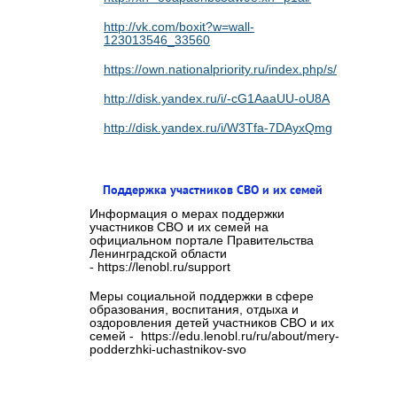
http://vk.com/boxit?w=wall-
123013546_33560
https://own.nationalpriority.ru/index.php/s/cvaMaE
http://disk.yandex.ru/i/-cG1AaaUU-oU8A
http://disk.yandex.ru/i/W3Tfa-7DAyxQmg
Поддержка участников СВО и их семей
Информация о мерах поддержки
участников СВО и их семей на
официальном портале Правительства
Ленинградской области
- https://lenobl.ru/support
Меры социальной поддержки в сфере
образования, воспитания, отдыха и
оздоровления детей участников СВО и их
семей - https://edu.lenobl.ru/ru/about/mery-
podderzhki-uchastnikov-svo