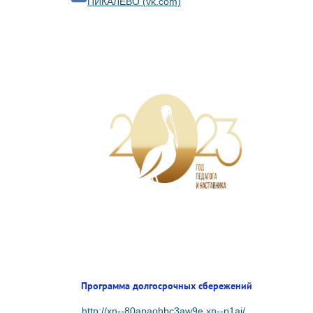
ПИКАЛЁВО (vk.com)
Программа долгосрочных сбережений
http://xn--80apaohbc3aw9e.xn--p1ai/