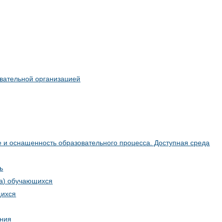
овательной организацией
 и оснащенность образовательного процесса. Доступная среда
ь
да) обучающихся
щихся
ания