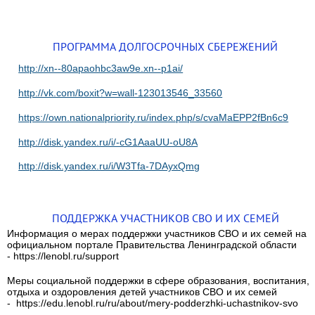
ПРОГРАММА ДОЛГОСРОЧНЫХ СБЕРЕЖЕНИЙ
http://xn--80apaohbc3aw9e.xn--p1ai/
http://vk.com/boxit?w=wall-123013546_33560
https://own.nationalpriority.ru/index.php/s/cvaMaEPP2fBn6c9
http://disk.yandex.ru/i/-cG1AaaUU-oU8A
http://disk.yandex.ru/i/W3Tfa-7DAyxQmg
ПОДДЕРЖКА УЧАСТНИКОВ СВО И ИХ СЕМЕЙ
Информация о мерах поддержки участников СВО и их семей на
официальном портале Правительства Ленинградской области
- https://lenobl.ru/support
Меры социальной поддержки в сфере образования, воспитания,
отдыха и оздоровления детей участников СВО и их семей
- https://edu.lenobl.ru/ru/about/mery-podderzhki-uchastnikov-svo