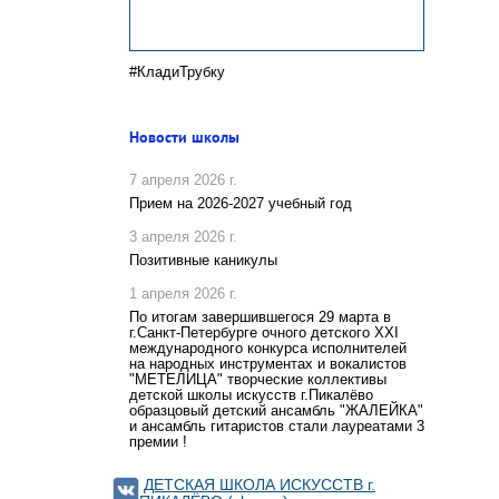
#КладиТрубку
Новости школы
7 апреля 2026 г.
Прием на 2026-2027 учебный год
3 апреля 2026 г.
Позитивные каникулы
1 апреля 2026 г.
По итогам завершившегося 29 марта в
г.Санкт-Петербурге очного детского XXI
международного конкурса исполнителей
на народных инструментах и вокалистов
"МЕТЕЛИЦА" творческие коллективы
детской школы искусств г.Пикалёво
образцовый детский ансамбль "ЖАЛЕЙКА"
и ансамбль гитаристов стали лауреатами 3
премии !
ДЕТСКАЯ ШКОЛА ИСКУССТВ г.