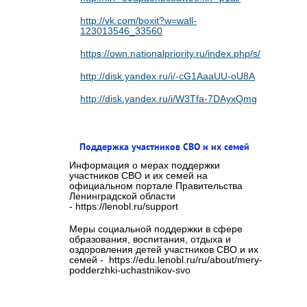
http://vk.com/boxit?w=wall-
123013546_33560
https://own.nationalpriority.ru/index.php/s/cvaMaE
http://disk.yandex.ru/i/-cG1AaaUU-oU8A
http://disk.yandex.ru/i/W3Tfa-7DAyxQmg
Поддержка участников СВО и их семей
Информация о мерах поддержки
участников СВО и их семей на
официальном портале Правительства
Ленинградской области
- https://lenobl.ru/support
Меры социальной поддержки в сфере
образования, воспитания, отдыха и
оздоровления детей участников СВО и их
семей - https://edu.lenobl.ru/ru/about/mery-
podderzhki-uchastnikov-svo