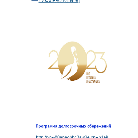
ПИКАЛЁВО (vk.com)
Программа долгосрочных сбережений
http://xn--80apaohbc3aw9e.xn--p1ai/