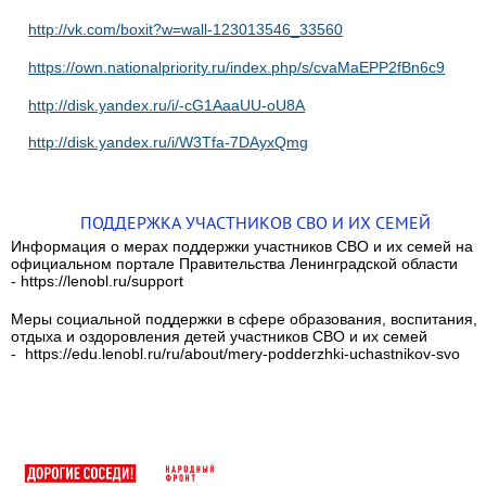
http://vk.com/boxit?w=wall-123013546_33560
https://own.nationalpriority.ru/index.php/s/cvaMaEPP2fBn6c9
http://disk.yandex.ru/i/-cG1AaaUU-oU8A
http://disk.yandex.ru/i/W3Tfa-7DAyxQmg
ПОДДЕРЖКА УЧАСТНИКОВ СВО И ИХ СЕМЕЙ
Информация о мерах поддержки участников СВО и их семей на
официальном портале Правительства Ленинградской области
- https://lenobl.ru/support
Меры социальной поддержки в сфере образования, воспитания,
отдыха и оздоровления детей участников СВО и их семей
- https://edu.lenobl.ru/ru/about/mery-podderzhki-uchastnikov-svo