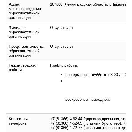
Адрес
187600, Ленинградская область, г.Пикалёво, у
местонахождения
образовательной
организации
Филиалы
Отсутствуют
образовательной
организации
Представительства
Отсутствуют
образовательной
организации
Режим, график
График работы:
работы
понедельник - суббота
с 8:00 до 21:0
воскресенье - выходной.
Контактные
+7 (81366) 4-62-44 (директор,приемная, зам.
телефоны
+7 (81366) 4-62-05 ( главный бухгалтер)
,
+7 (
+7 (81366) 4-72-77 (вокально-хоровое отделе