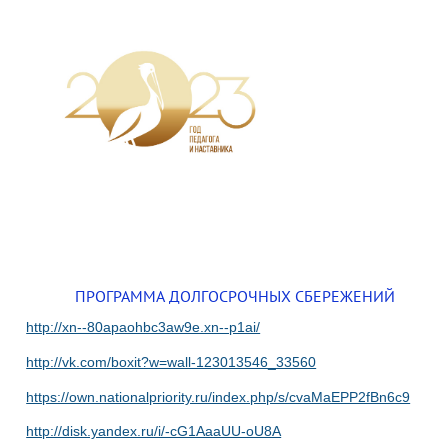
ПРОГРАММА ДОЛГОСРОЧНЫХ СБЕРЕЖЕНИЙ
http://xn--80apaohbc3aw9e.xn--p1ai/
http://vk.com/boxit?w=wall-123013546_33560
https://own.nationalpriority.ru/index.php/s/cvaMaEPP2fBn6c9
http://disk.yandex.ru/i/-cG1AaaUU-oU8A