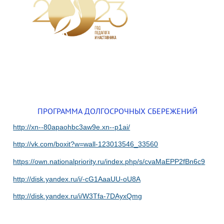
ПРОГРАММА ДОЛГОСРОЧНЫХ СБЕРЕЖЕНИЙ
http://xn--80apaohbc3aw9e.xn--p1ai/
http://vk.com/boxit?w=wall-123013546_33560
https://own.nationalpriority.ru/index.php/s/cvaMaEPP2fBn6c9
http://disk.yandex.ru/i/-cG1AaaUU-oU8A
http://disk.yandex.ru/i/W3Tfa-7DAyxQmg