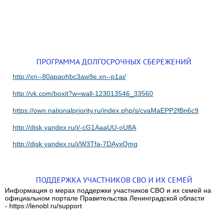
ПРОГРАММА ДОЛГОСРОЧНЫХ СБЕРЕЖЕНИЙ
http://xn--80apaohbc3aw9e.xn--p1ai/
http://vk.com/boxit?w=wall-123013546_33560
https://own.nationalpriority.ru/index.php/s/cvaMaEPP2fBn6c9
http://disk.yandex.ru/i/-cG1AaaUU-oU8A
http://disk.yandex.ru/i/W3Tfa-7DAyxQmg
ПОДДЕРЖКА УЧАСТНИКОВ СВО И ИХ СЕМЕЙ
Информация о мерах поддержки участников СВО и их семей на
официальном портале Правительства Ленинградской области
- https://lenobl.ru/support