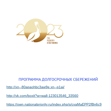
ПРОГРАММА ДОЛГОСРОЧНЫХ СБЕРЕЖЕНИЙ
http://xn--80apaohbc3aw9e.xn--p1ai/
http://vk.com/boxit?w=wall-123013546_33560
https://own.nationalpriority.ru/index.php/s/cvaMaEPP2fBn6c9