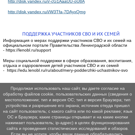
http://disk.yandex.ru/i/-cG1AaaUU-oU8A
http://disk.yandex.ru/i/W3Tfa-7DAyxQmg
ПОДДЕРЖКА УЧАСТНИКОВ СВО И ИХ СЕМЕЙ
Информация о мерах поддержки участников СВО и их семей на
официальном портале Правительства Ленинградской области
- https://lenobl.ru/support
Меры социальной поддержки в сфере образования, воспитания,
отдыха и оздоровления детей участников СВО и их семей
- https://edu.lenobl.ru/ru/about/mery-podderzhki-uchastnikov-svo
Продолжая использовать наш сайт, вы даете согласие на
обработку файлов cookie, пользовательских данных (сведения о
местоположении; тип и версия ОС; тип и версия Браузера; тип
устройства и разрешение его экрана; источник откуда пришел
на сайт пользователь; с какого сайта или по какой рекламе; язык
ОС и Браузера; какие страницы открывает и на какие кнопки
нажимает пользователь; ip-адрес) в целях функционирования
сайта и проведения статистических исследований и обзоров.
Если вы не хотите, чтобы ваши данные обрабатывались,