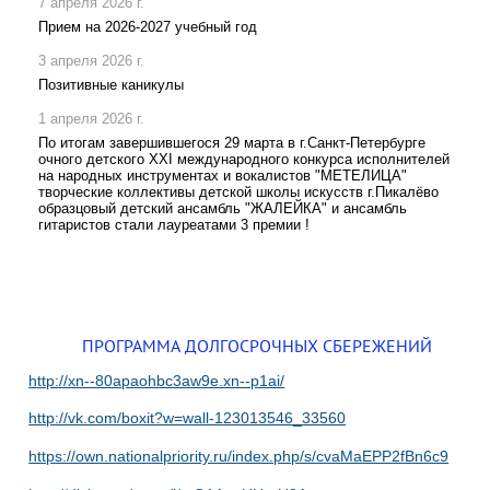
7 апреля 2026 г.
Прием на 2026-2027 учебный год
3 апреля 2026 г.
Позитивные каникулы
1 апреля 2026 г.
По итогам завершившегося 29 марта в г.Санкт-Петербурге
очного детского XXI международного конкурса исполнителей
на народных инструментах и вокалистов "МЕТЕЛИЦА"
творческие коллективы детской школы искусств г.Пикалёво
образцовый детский ансамбль "ЖАЛЕЙКА" и ансамбль
гитаристов стали лауреатами 3 премии !
ПРОГРАММА ДОЛГОСРОЧНЫХ СБЕРЕЖЕНИЙ
http://xn--80apaohbc3aw9e.xn--p1ai/
http://vk.com/boxit?w=wall-123013546_33560
https://own.nationalpriority.ru/index.php/s/cvaMaEPP2fBn6c9