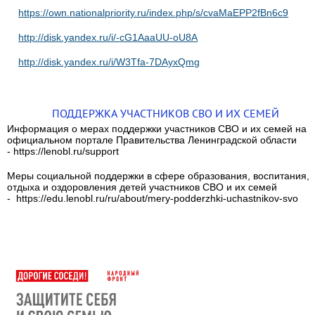
https://own.nationalpriority.ru/index.php/s/cvaMaEPP2fBn6c9
http://disk.yandex.ru/i/-cG1AaaUU-oU8A
http://disk.yandex.ru/i/W3Tfa-7DAyxQmg
ПОДДЕРЖКА УЧАСТНИКОВ СВО И ИХ СЕМЕЙ
Информация о мерах поддержки участников СВО и их семей на
официальном портале Правительства Ленинградской области
- https://lenobl.ru/support
Меры социальной поддержки в сфере образования, воспитания,
отдыха и оздоровления детей участников СВО и их семей
- https://edu.lenobl.ru/ru/about/mery-podderzhki-uchastnikov-svo