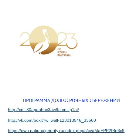
ПРОГРАММА ДОЛГОСРОЧНЫХ СБЕРЕЖЕНИЙ
http://xn--80apaohbc3aw9e.xn--p1ai/
http://vk.com/boxit?w=wall-123013546_33560
https://own.nationalpriority.ru/index.php/s/cvaMaEPP2fBn6c9