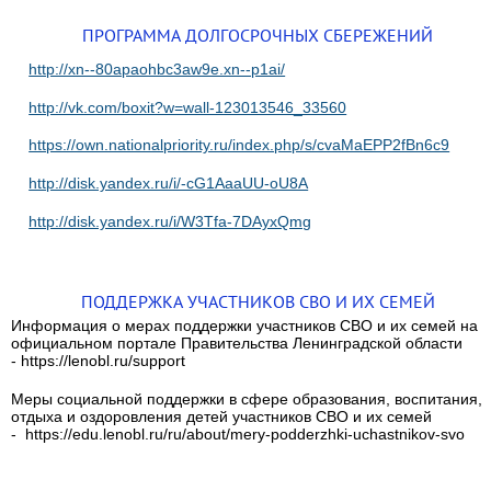
ПРОГРАММА ДОЛГОСРОЧНЫХ СБЕРЕЖЕНИЙ
http://xn--80apaohbc3aw9e.xn--p1ai/
http://vk.com/boxit?w=wall-123013546_33560
https://own.nationalpriority.ru/index.php/s/cvaMaEPP2fBn6c9
http://disk.yandex.ru/i/-cG1AaaUU-oU8A
http://disk.yandex.ru/i/W3Tfa-7DAyxQmg
ПОДДЕРЖКА УЧАСТНИКОВ СВО И ИХ СЕМЕЙ
Информация о мерах поддержки участников СВО и их семей на
официальном портале Правительства Ленинградской области
- https://lenobl.ru/support
Меры социальной поддержки в сфере образования, воспитания,
отдыха и оздоровления детей участников СВО и их семей
- https://edu.lenobl.ru/ru/about/mery-podderzhki-uchastnikov-svo