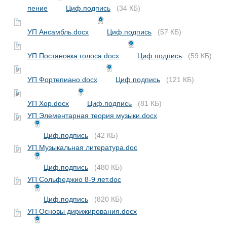
пение
Циф.подпись
(34 КБ)
УП Ансамбль.docx
Циф.подпись
(57 КБ)
УП Постановка голоса.docx
Циф.подпись
(59 КБ)
УП Фортепиано.docx
Циф.подпись
(121 КБ)
УП Хор.docx
Циф.подпись
(81 КБ)
УП Элементарная теория музыки.docx
Циф.подпись
(42 КБ)
УП Музыкальная литература.doc
Циф.подпись
(480 КБ)
УП Сольфеджио 8-9 лет.doc
Циф.подпись
(820 КБ)
УП Основы дирижирования.docx