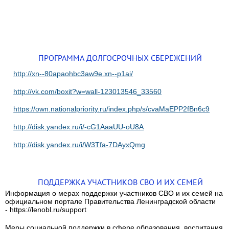
ПРОГРАММА ДОЛГОСРОЧНЫХ СБЕРЕЖЕНИЙ
http://xn--80apaohbc3aw9e.xn--p1ai/
http://vk.com/boxit?w=wall-123013546_33560
https://own.nationalpriority.ru/index.php/s/cvaMaEPP2fBn6c9
http://disk.yandex.ru/i/-cG1AaaUU-oU8A
http://disk.yandex.ru/i/W3Tfa-7DAyxQmg
ПОДДЕРЖКА УЧАСТНИКОВ СВО И ИХ СЕМЕЙ
Информация о мерах поддержки участников СВО и их семей на
официальном портале Правительства Ленинградской области
- https://lenobl.ru/support
Меры социальной поддержки в сфере образования, воспитания,