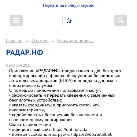
Перейти на полную версию
Главная
О школе
Новости и анонсы
→
→
РАДАР.НФ
6 ноября 2025 г.
Приложение «РАДАР.НФ» предназначено для быстрого
информирования о фактах обнаружения беспилотных
летательных аппаратов (БПЛА) и передачи данных в
оперативные службы.
С помощью приложения пользователи могут:
• зафиксировать и передать сведения о замеченных
беспилотных устройствах;
• указать координаты и приложить фото- или
видеоматериалы;
• содействовать обеспечению безопасности и
своевременному реагированию.
Скачать приложение:
• официальный сайт: https://onf.ru/radar
• прямая ссылка для загрузки: https://2vdp.ru/89b58