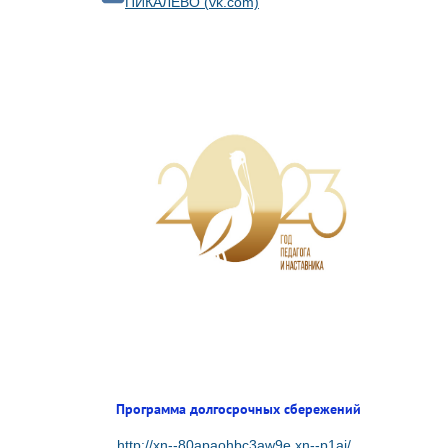
ПИКАЛЁВО (vk.com)
Программа долгосрочных сбережений
http://xn--80apaohbc3aw9e.xn--p1ai/