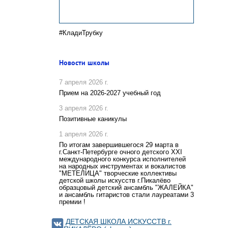
#КладиТрубку
Новости школы
7 апреля 2026 г.
Прием на 2026-2027 учебный год
3 апреля 2026 г.
Позитивные каникулы
1 апреля 2026 г.
По итогам завершившегося 29 марта в
г.Санкт-Петербурге очного детского XXI
международного конкурса исполнителей
на народных инструментах и вокалистов
"МЕТЕЛИЦА" творческие коллективы
детской школы искусств г.Пикалёво
образцовый детский ансамбль "ЖАЛЕЙКА"
и ансамбль гитаристов стали лауреатами 3
премии !
ДЕТСКАЯ ШКОЛА ИСКУССТВ г.