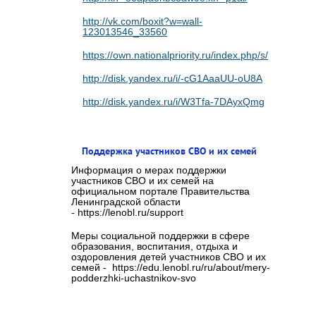
http://vk.com/boxit?w=wall-
123013546_33560
https://own.nationalpriority.ru/index.php/s/cvaMaE
http://disk.yandex.ru/i/-cG1AaaUU-oU8A
http://disk.yandex.ru/i/W3Tfa-7DAyxQmg
Поддержка участников СВО и их семей
Информация о мерах поддержки
участников СВО и их семей на
официальном портале Правительства
Ленинградской области
- https://lenobl.ru/support
Меры социальной поддержки в сфере
образования, воспитания, отдыха и
оздоровления детей участников СВО и их
семей - https://edu.lenobl.ru/ru/about/mery-
podderzhki-uchastnikov-svo