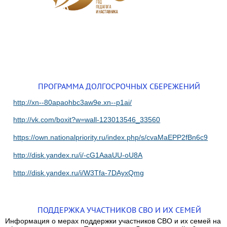
ПРОГРАММА ДОЛГОСРОЧНЫХ СБЕРЕЖЕНИЙ
http://xn--80apaohbc3aw9e.xn--p1ai/
http://vk.com/boxit?w=wall-123013546_33560
https://own.nationalpriority.ru/index.php/s/cvaMaEPP2fBn6c9
http://disk.yandex.ru/i/-cG1AaaUU-oU8A
http://disk.yandex.ru/i/W3Tfa-7DAyxQmg
ПОДДЕРЖКА УЧАСТНИКОВ СВО И ИХ СЕМЕЙ
Информация о мерах поддержки участников СВО и их семей на