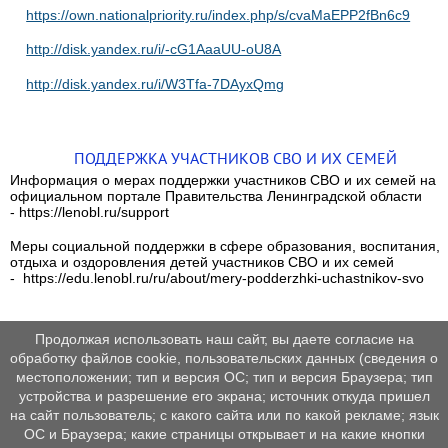
https://own.nationalpriority.ru/index.php/s/cvaMaEPP2fBn6c9
http://disk.yandex.ru/i/-cG1AaaUU-oU8A
http://disk.yandex.ru/i/W3Tfa-7DAyxQmg
ПОДДЕРЖКА УЧАСТНИКОВ СВО И ИХ СЕМЕЙ
Информация о мерах поддержки участников СВО и их семей на
официальном портале Правительства Ленинградской области
- https://lenobl.ru/support
Меры социальной поддержки в сфере образования, воспитания,
отдыха и оздоровления детей участников СВО и их семей
- https://edu.lenobl.ru/ru/about/mery-podderzhki-uchastnikov-svo
Продолжая использовать наш сайт, вы даете согласие на
обработку файлов cookie, пользовательских данных (сведения о
местоположении; тип и версия ОС; тип и версия Браузера; тип
устройства и разрешение его экрана; источник откуда пришел
на сайт пользователь; с какого сайта или по какой рекламе; язык
ОС и Браузера; какие страницы открывает и на какие кнопки