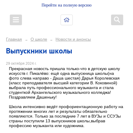
Перейти на полную версию
Главная
О школе
Новости и анонсы
→
→
Выпускники школы
29 октября 2024 г.
Прекрасная новость пришла только-что в детскую школу
искусств г. Пикалёво: ещё одна выпускница школы(на
фото слева направо - Даша шестая) Дарья Королевская
(класс преподавателя высшей категории В. Коковиной)
выбрала путь профессионального музыканта и стала
студенткой Архангельского музыкального колледжа!
Поздравляем Дашеньку!
Школа интенсивно ведёт профориентационную работу на
протяжении многих лет и результаты обязательно
появляются. Только за последние 7 лет в ВУЗы и ССУЗы
страны поступили 13 выпускников школы,выбрав
профессию музыканта или художника.