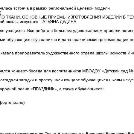
оялась встреча в рамках региональной целевой модели
).
 ПО ТКАНИ. ОСНОВНЫЕ ПРИЁМЫ ИЗГОТОВЛЕНИЯ ИЗДЕЛИЙ В ТЕ
ской школы искусств» ТАТЬЯНА ДУДИНА.
ля учащихся. Все ребята с большим удовольствием приняли актив
ами обучающихся-участников и дала практические рекомендации п
казала преподаватель художественного отдела школы искусств Ин
_____________________________
тоялся концерт-беседа для воспитанников МБОДОУ «Детский сад №
отгадали загадки и прослушали концерт обучающихся школы искус
 народной песни «ПРАЗДНИК», а также обучающиеся:
(фортепиано)
_________________________
кусств (руководители Ольга Николаевна и Вячеслав Борисович Ег