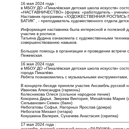
16 мая 2024 года :
в МБОУ ДО «Пикалёвская детская школа искусств» сост
«НАСТАВНИЧЕСТВО» (форма: «работодатель - ученик»
Наставник программы «ХУДОЖЕСТВЕННАЯ РОСПИСЬ
БАТИК" , - преподаватель художественного отдела дет
Информация наставника была интересной и полезной д
участие в росписи.
Татьяна Дудина ознакомила с художественными техник
совершенствованию навыков.
Большую помощь в организации и проведении встречи о
Пежемская.
_______________________________________________
16 мая 2024 года:
в МБОУ ДО «Пикалёвская детская школа искусств» сос
города Пикалёво.
Ребята познакомились с музыкальными инструментами, 
В концерте-беседе приняли участие Ансамбль русской
Иванова Александра (гармонь)
Колесникова Олеся (сольное народное пение)
Кокорина Дарья, Зверева Виктория, Михайлова Мария 
Сильванович Семен (баян)
Небогатовы Софья, Нагорных Ярослав (домра)
Небогатов Михаил (гитара)
Кокушкина Валерия, Сухачева Анастасия (скрипка)
_______________________________________________
17 мая 2024 года :
ансамбль русской народной песни «ЛАДУШКИ» школы ис