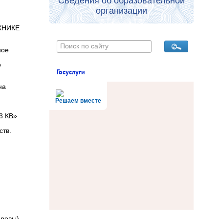
Сведения об образовательной
организации
ХНИКЕ
ное
о
Госуслуги
на
Решаем вместе
3 КВ»
ств.
оровы)