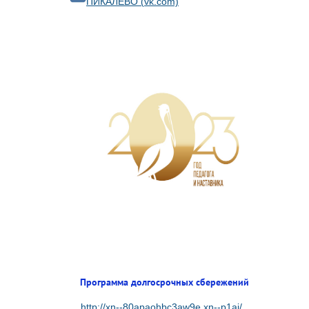
ПИКАЛЁВО (vk.com)
Программа долгосрочных сбережений
http://xn--80apaohbc3aw9e.xn--p1ai/