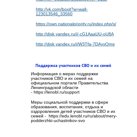
http://vk.com/boxit?w=wall-
123013546_33560
https://own.nationalpriority.ru/index.php/s/cvaMaE
http://disk.yandex.ru/i/-cG1AaaUU-oU8A
http://disk.yandex.ru/i/W3Tfa-7DAyxQmg
Поддержка участников СВО и их семей
Информация о мерах поддержки
участников СВО и их семей на
официальном портале Правительства
Ленинградской области
- https://lenobl.ru/support
Меры социальной поддержки в сфере
образования, воспитания, отдыха и
оздоровления детей участников СВО и их
семей - https://edu.lenobl.ru/ru/about/mery-
podderzhki-uchastnikov-svo