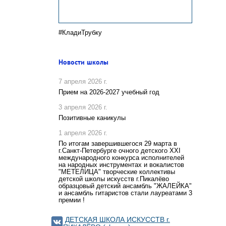
#КладиТрубку
Новости школы
7 апреля 2026 г.
Прием на 2026-2027 учебный год
3 апреля 2026 г.
Позитивные каникулы
1 апреля 2026 г.
По итогам завершившегося 29 марта в
г.Санкт-Петербурге очного детского XXI
международного конкурса исполнителей
на народных инструментах и вокалистов
"МЕТЕЛИЦА" творческие коллективы
детской школы искусств г.Пикалёво
образцовый детский ансамбль "ЖАЛЕЙКА"
и ансамбль гитаристов стали лауреатами 3
премии !
ДЕТСКАЯ ШКОЛА ИСКУССТВ г.