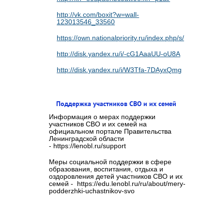
http://vk.com/boxit?w=wall-
123013546_33560
https://own.nationalpriority.ru/index.php/s/cvaMaE
http://disk.yandex.ru/i/-cG1AaaUU-oU8A
http://disk.yandex.ru/i/W3Tfa-7DAyxQmg
Поддержка участников СВО и их семей
Информация о мерах поддержки
участников СВО и их семей на
официальном портале Правительства
Ленинградской области
- https://lenobl.ru/support
Меры социальной поддержки в сфере
образования, воспитания, отдыха и
оздоровления детей участников СВО и их
семей - https://edu.lenobl.ru/ru/about/mery-
podderzhki-uchastnikov-svo