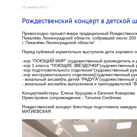
26 декабря 2023 г.
Рождественский концерт в детской ш
Превосходно прошёл вчера традиционный Рождественский
Пикалёво Ленинградской области, собравший около 200
г. Пикалёво Ленинградской области!
Перед публикой изумительно выступили дети хорового 
-хор "ПОЮЩИЙ МИР" (художественный руководитель и 
-хор 1 класса "ПОЮЩИЕ ЗВЁЗДОЧКИ"(художественный р
-хор подготовительного отделения"(художественный ру
-хор инструментального отделения((художественный ру
- вокальный ансамбль детей "РАДУГА"(художественный 
- вокальный ансамбль выпускников и преподавателей 
Концертмейстеры: Елена Хрущева и Евгения Комарова.
Оркестровое сопровождение - Татьяна Скоблова .
Рождественский концерт блестяще подготовила завед
МАТИЕВСКАЯ.