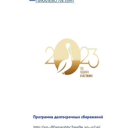
ПИКАЛЁВО (vk.com)
Программа долгосрочных сбережений
http://xn--80apaohbc3aw9e.xn--p1ai/