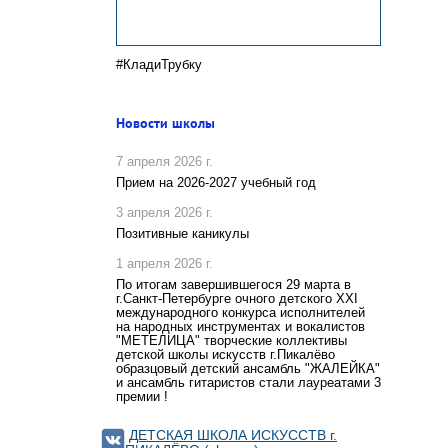
#КладиТрубку
Новости школы
7 апреля 2026 г.
Прием на 2026-2027 учебный год
3 апреля 2026 г.
Позитивные каникулы
1 апреля 2026 г.
По итогам завершившегося 29 марта в
г.Санкт-Петербурге очного детского XXI
международного конкурса исполнителей
на народных инструментах и вокалистов
"МЕТЕЛИЦА" творческие коллективы
детской школы искусств г.Пикалёво
образцовый детский ансамбль "ЖАЛЕЙКА"
и ансамбль гитаристов стали лауреатами 3
премии !
ДЕТСКАЯ ШКОЛА ИСКУССТВ г.