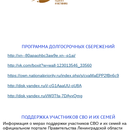
ПРОГРАММА ДОЛГОСРОЧНЫХ СБЕРЕЖЕНИЙ
http://xn--80apaohbc3aw9e.xn--p1ai/
http://vk.com/boxit?w=wall-123013546_33560
https://own.nationalpriority.ru/index.php/s/cvaMaEPP2fBn6c9
http://disk.yandex.ru/i/-cG1AaaUU-oU8A
http://disk.yandex.ru/i/W3Tfa-7DAyxQmg
ПОДДЕРЖКА УЧАСТНИКОВ СВО И ИХ СЕМЕЙ
Информация о мерах поддержки участников СВО и их семей на
официальном портале Правительства Ленинградской области