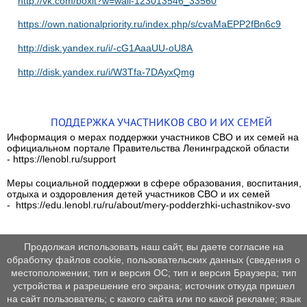
http://vk.com/boxit?w=wall-123013546_33560
https://own.nationalpriority.ru/index.php/s/cvaMaEPP2fBn6c9
http://disk.yandex.ru/i/-cG1AaaUU-oU8A
http://disk.yandex.ru/i/W3Tfa-7DAyxQmg
ПОДДЕРЖКА УЧАСТНИКОВ СВО И ИХ СЕМЕЙ
Информация о мерах поддержки участников СВО и их семей на
официальном портале Правительства Ленинградской области
- https://lenobl.ru/support
Меры социальной поддержки в сфере образования, воспитания,
отдыха и оздоровления детей участников СВО и их семей
- https://edu.lenobl.ru/ru/about/mery-podderzhki-uchastnikov-svo
Продолжая использовать наш сайт, вы даете согласие на
обработку файлов cookie, пользовательских данных (сведения о
местоположении; тип и версия ОС; тип и версия Браузера; тип
устройства и разрешение его экрана; источник откуда пришел
на сайт пользователь; с какого сайта или по какой рекламе; язык