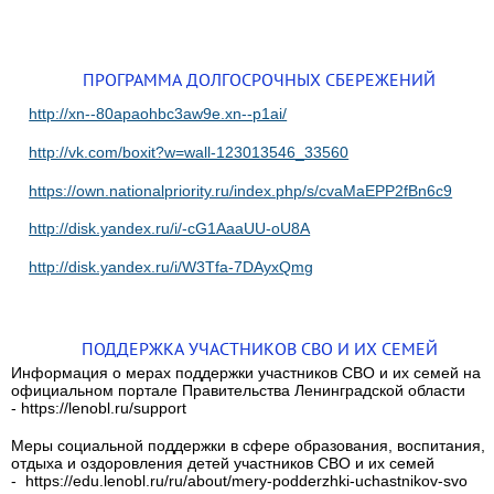
ПРОГРАММА ДОЛГОСРОЧНЫХ СБЕРЕЖЕНИЙ
http://xn--80apaohbc3aw9e.xn--p1ai/
http://vk.com/boxit?w=wall-123013546_33560
https://own.nationalpriority.ru/index.php/s/cvaMaEPP2fBn6c9
http://disk.yandex.ru/i/-cG1AaaUU-oU8A
http://disk.yandex.ru/i/W3Tfa-7DAyxQmg
ПОДДЕРЖКА УЧАСТНИКОВ СВО И ИХ СЕМЕЙ
Информация о мерах поддержки участников СВО и их семей на
официальном портале Правительства Ленинградской области
- https://lenobl.ru/support
Меры социальной поддержки в сфере образования, воспитания,
отдыха и оздоровления детей участников СВО и их семей
- https://edu.lenobl.ru/ru/about/mery-podderzhki-uchastnikov-svo