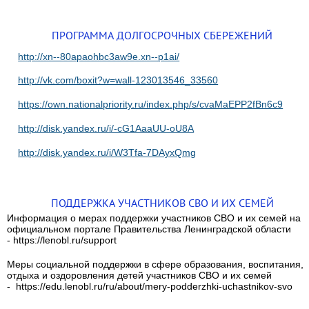
ПРОГРАММА ДОЛГОСРОЧНЫХ СБЕРЕЖЕНИЙ
http://xn--80apaohbc3aw9e.xn--p1ai/
http://vk.com/boxit?w=wall-123013546_33560
https://own.nationalpriority.ru/index.php/s/cvaMaEPP2fBn6c9
http://disk.yandex.ru/i/-cG1AaaUU-oU8A
http://disk.yandex.ru/i/W3Tfa-7DAyxQmg
ПОДДЕРЖКА УЧАСТНИКОВ СВО И ИХ СЕМЕЙ
Информация о мерах поддержки участников СВО и их семей на
официальном портале Правительства Ленинградской области
- https://lenobl.ru/support
Меры социальной поддержки в сфере образования, воспитания,
отдыха и оздоровления детей участников СВО и их семей
- https://edu.lenobl.ru/ru/about/mery-podderzhki-uchastnikov-svo