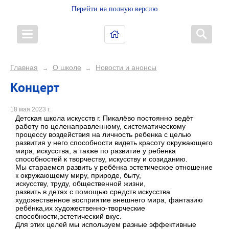
Перейти на полную версию
Главная
О школе
Новости и анонсы
→
→
Концерт
18 мая 2023 г.
Детская школа искусств г. Пикалёво постоянно ведёт
работу по целенаправленному, систематическому
процессу воздействия на личность ребенка с целью
развития у него способности видеть красоту окружающего
мира, искусства, а также по развитие у ребенка
способностей к творчеству, искусству и созиданию.
Мы стараемся развить у ребёнка эстетическое отношение
к окружающему миру, природе, быту,
искусству, труду, общественной жизни,
развить в детях с помощью средств искусства
художественное восприятие внешнего мира, фантазию
ребёнка,их художественно-творческие
способности,эстетический вкус.
Для этих целей мы используем разные эффективные