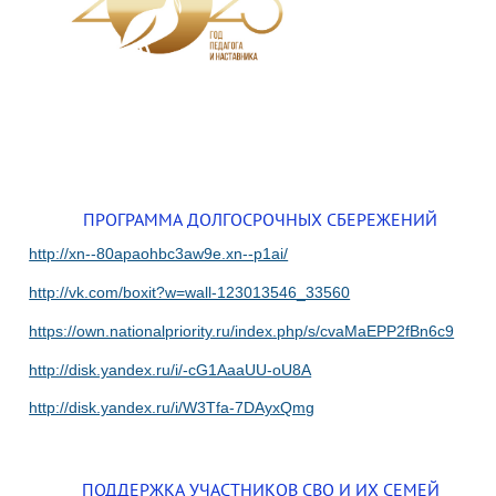
ПРОГРАММА ДОЛГОСРОЧНЫХ СБЕРЕЖЕНИЙ
http://xn--80apaohbc3aw9e.xn--p1ai/
http://vk.com/boxit?w=wall-123013546_33560
https://own.nationalpriority.ru/index.php/s/cvaMaEPP2fBn6c9
http://disk.yandex.ru/i/-cG1AaaUU-oU8A
http://disk.yandex.ru/i/W3Tfa-7DAyxQmg
ПОДДЕРЖКА УЧАСТНИКОВ СВО И ИХ СЕМЕЙ