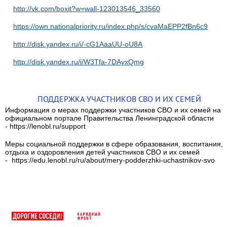
http://vk.com/boxit?w=wall-123013546_33560
https://own.nationalpriority.ru/index.php/s/cvaMaEPP2fBn6c9
http://disk.yandex.ru/i/-cG1AaaUU-oU8A
http://disk.yandex.ru/i/W3Tfa-7DAyxQmg
ПОДДЕРЖКА УЧАСТНИКОВ СВО И ИХ СЕМЕЙ
Информация о мерах поддержки участников СВО и их семей на
официальном портале Правительства Ленинградской области
- https://lenobl.ru/support
Меры социальной поддержки в сфере образования, воспитания,
отдыха и оздоровления детей участников СВО и их семей
- https://edu.lenobl.ru/ru/about/mery-podderzhki-uchastnikov-svo