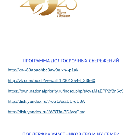
ПРОГРАММА ДОЛГОСРОЧНЫХ СБЕРЕЖЕНИЙ
http://xn--80apaohbc3aw9e.xn--p1ai/
http://vk.com/boxit?w=wall-123013546_33560
https://own.nationalpriority.ru/index.php/s/cvaMaEPP2fBn6c9
http://disk.yandex.ru/i/-cG1AaaUU-oU8A
http://disk.yandex.ru/i/W3Tfa-7DAyxQmg
ПОДДЕРЖКА УЧАСТНИКОВ СВО И ИХ СЕМЕЙ