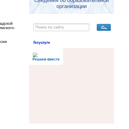
Сведения об образовательной
организации
радской
имского-
ссии
Госуслуги
Решаем вместе