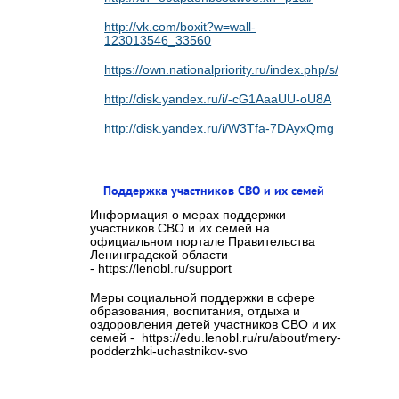
http://vk.com/boxit?w=wall-
123013546_33560
https://own.nationalpriority.ru/index.php/s/cvaMaE
http://disk.yandex.ru/i/-cG1AaaUU-oU8A
http://disk.yandex.ru/i/W3Tfa-7DAyxQmg
Поддержка участников СВО и их семей
Информация о мерах поддержки
участников СВО и их семей на
официальном портале Правительства
Ленинградской области
- https://lenobl.ru/support
Меры социальной поддержки в сфере
образования, воспитания, отдыха и
оздоровления детей участников СВО и их
семей - https://edu.lenobl.ru/ru/about/mery-
podderzhki-uchastnikov-svo