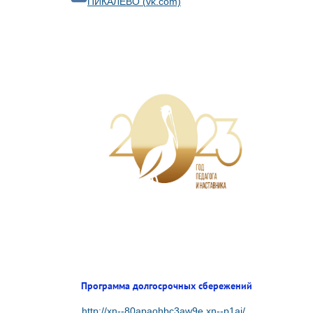
ПИКАЛЁВО (vk.com)
Программа долгосрочных сбережений
http://xn--80apaohbc3aw9e.xn--p1ai/