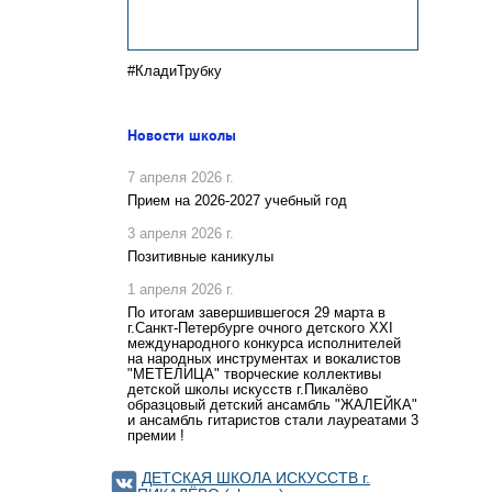
#КладиТрубку
Новости школы
7 апреля 2026 г.
Прием на 2026-2027 учебный год
3 апреля 2026 г.
Позитивные каникулы
1 апреля 2026 г.
По итогам завершившегося 29 марта в
г.Санкт-Петербурге очного детского XXI
международного конкурса исполнителей
на народных инструментах и вокалистов
"МЕТЕЛИЦА" творческие коллективы
детской школы искусств г.Пикалёво
образцовый детский ансамбль "ЖАЛЕЙКА"
и ансамбль гитаристов стали лауреатами 3
премии !
ДЕТСКАЯ ШКОЛА ИСКУССТВ г.