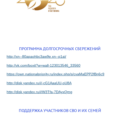
ПРОГРАММА ДОЛГОСРОЧНЫХ СБЕРЕЖЕНИЙ
http://xn--80apaohbc3aw9e.xn--p1ai/
http://vk.com/boxit?w=wall-123013546_33560
https://own.nationalpriority.ru/index.php/s/cvaMaEPP2fBn6c9
http://disk.yandex.ru/i/-cG1AaaUU-oU8A
http://disk.yandex.ru/i/W3Tfa-7DAyxQmg
ПОДДЕРЖКА УЧАСТНИКОВ СВО И ИХ СЕМЕЙ