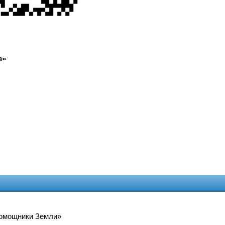
в»
Помощники Земли»