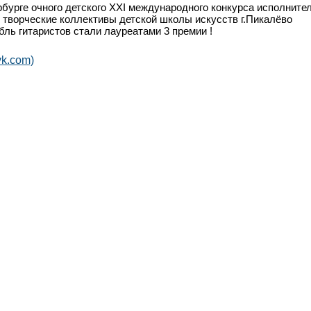
рбурге очного детского XXI международного конкурса исполните
творческие коллективы детской школы искусств г.Пикалёво
ь гитаристов стали лауреатами 3 премии !
k.com)