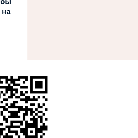
обы
 на