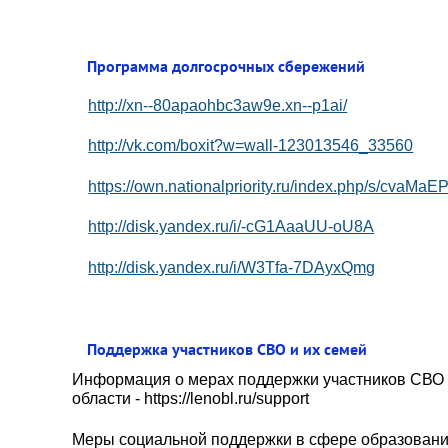
Программа долгосрочных сбережений
http://xn--80apaohbc3aw9e.xn--p1ai/
http://vk.com/boxit?w=wall-123013546_33560
https://own.nationalpriority.ru/index.php/s/cvaMa
http://disk.yandex.ru/i/-cG1AaaUU-oU8A
http://disk.yandex.ru/i/W3Tfa-7DAyxQmg
Поддержка участников СВО и их семей
Информация о мерах поддержки участников СВО 
области - https://lenobl.ru/support
Меры социальной поддержки в сфере образования