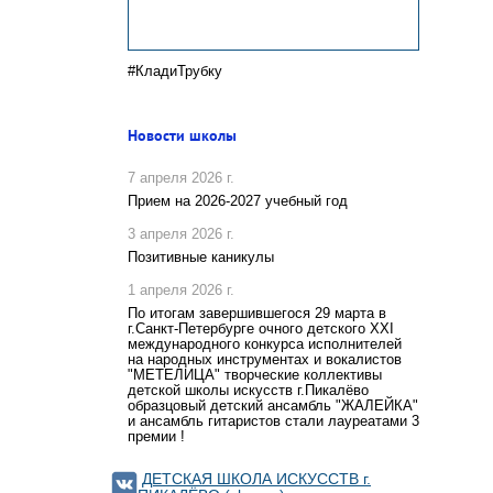
#КладиТрубку
Новости школы
7 апреля 2026 г.
Прием на 2026-2027 учебный год
3 апреля 2026 г.
Позитивные каникулы
1 апреля 2026 г.
По итогам завершившегося 29 марта в
г.Санкт-Петербурге очного детского XXI
международного конкурса исполнителей
на народных инструментах и вокалистов
"МЕТЕЛИЦА" творческие коллективы
детской школы искусств г.Пикалёво
образцовый детский ансамбль "ЖАЛЕЙКА"
и ансамбль гитаристов стали лауреатами 3
премии !
ДЕТСКАЯ ШКОЛА ИСКУССТВ г.