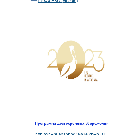
ПИКАЛЁВО (vk.com)
Программа долгосрочных сбережений
http://xn--80apaohbc3aw9e.xn--p1ai/