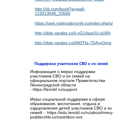
http://vk.com/boxit?w=wall-
123013546_33560
https://own.nationalpriority.ru/index.php/s/cvaMaE
http://disk.yandex.ru/i/-cG1AaaUU-oU8A
http://disk.yandex.ru/i/W3Tfa-7DAyxQmg
Поддержка участников СВО и их семей
Информация о мерах поддержки
участников СВО и их семей на
официальном портале Правительства
Ленинградской области
- https://lenobl.ru/support
Меры социальной поддержки в сфере
образования, воспитания, отдыха и
оздоровления детей участников СВО и их
семей - https://edu.lenobl.ru/ru/about/mery-
podderzhki-uchastnikov-svo