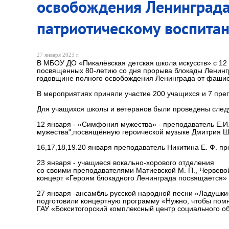
освобождения Ленинграда
патриотическому воспита
27 января 2023 г.
В МБОУ ДО «Пикалёвская детская школа искусств» с 12 
посвященных 80-летию со дня прорыва блокады Ленинг
годовщине полного освобождения Ленинграда от фашис
В мероприятиях приняли участие 200 учащихся и 7 пре
Для учащихся школы и ветеранов были проведены след
12 января - «Симфония мужества» - преподаватель Е.
мужества",посвящённую героической музыке Дмитрия Ш
16,17,18,19.20 января преподаватель Никитина Е. Ф. п
23 января - учащиеся вокально-хорового отделения
со своими преподавателями Матиевской М. П., Червевой
концерт «Героям блокадного Ленинграда посвящается» 
27 января -ансамбль русской народной песни «Ладушки» 
подготовили концертную программу «Нужно, чтобы пом
ГАУ «Бокситогорский комплексный центр социального о