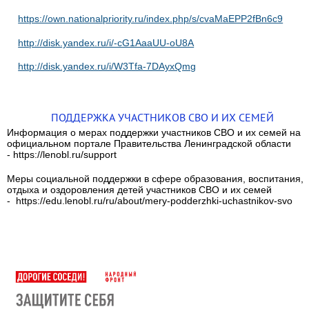
https://own.nationalpriority.ru/index.php/s/cvaMaEPP2fBn6c9
http://disk.yandex.ru/i/-cG1AaaUU-oU8A
http://disk.yandex.ru/i/W3Tfa-7DAyxQmg
ПОДДЕРЖКА УЧАСТНИКОВ СВО И ИХ СЕМЕЙ
Информация о мерах поддержки участников СВО и их семей на
официальном портале Правительства Ленинградской области
- https://lenobl.ru/support
Меры социальной поддержки в сфере образования, воспитания,
отдыха и оздоровления детей участников СВО и их семей
- https://edu.lenobl.ru/ru/about/mery-podderzhki-uchastnikov-svo