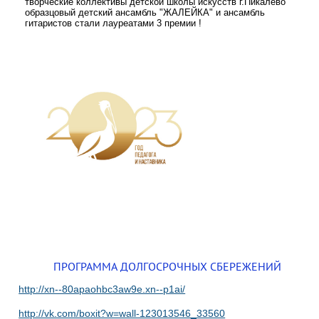
творческие коллективы детской школы искусств г.Пикалёво
образцовый детский ансамбль "ЖАЛЕЙКА" и ансамбль
гитаристов стали лауреатами 3 премии !
ПРОГРАММА ДОЛГОСРОЧНЫХ СБЕРЕЖЕНИЙ
http://xn--80apaohbc3aw9e.xn--p1ai/
http://vk.com/boxit?w=wall-123013546_33560