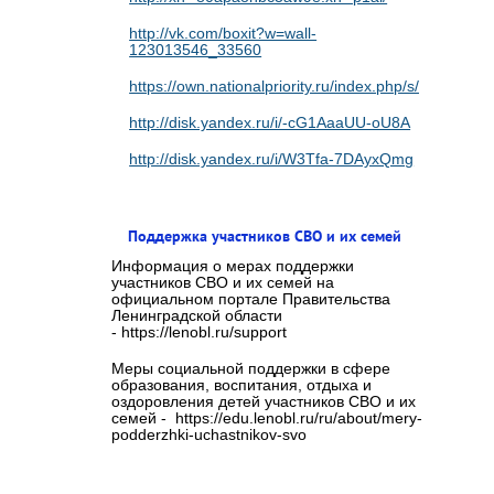
http://vk.com/boxit?w=wall-
123013546_33560
https://own.nationalpriority.ru/index.php/s/cvaMaE
http://disk.yandex.ru/i/-cG1AaaUU-oU8A
http://disk.yandex.ru/i/W3Tfa-7DAyxQmg
Поддержка участников СВО и их семей
Информация о мерах поддержки
участников СВО и их семей на
официальном портале Правительства
Ленинградской области
- https://lenobl.ru/support
Меры социальной поддержки в сфере
образования, воспитания, отдыха и
оздоровления детей участников СВО и их
семей - https://edu.lenobl.ru/ru/about/mery-
podderzhki-uchastnikov-svo