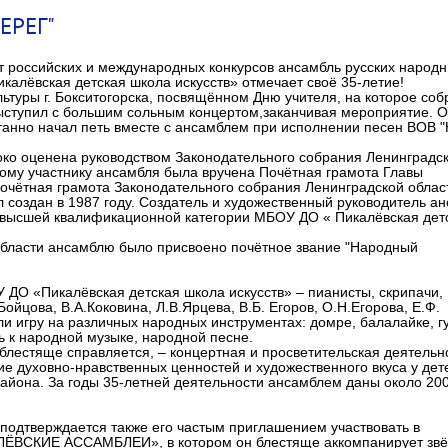
ЕРЕГ"
т российских и международных конкурсов ансамбль русских народ
лёвская детская школа искусств» отмечает своё 35-летие!
ьтуры г. Бокситогорска, посвящённом Дню учителя, на которое соб
выступил с большим сольным концертом,заканчивая мероприятие. 
танно начал петь вместе с ансамблем при исполнении песен ВОВ 
око оценена руководством Законодательного собрания Ленинградс
дому участнику ансамбля была вручена Почётная грамота Главы
Почётная грамота Законодательного собрания Ленинградской облас
создан в 1987 году. Создатель и художественный руководитель ан
ь высшей квалификационной категории МБОУ ДО « Пикалёвская дет
 области ансамблю было присвоено почётное звание "Народный
 ДО «Пикалёвская детская школа искусств» – пианисты, скрипачи,
Бойцова, В.А.Коковина, Л.В.Ярцева, В.Б. Егоров, О.Н.Егорова, Е.Ф.
и игру на различных народных инструментах: домре, балалайке, г
ь к народной музыке, народной песне.
лестяще справляется, – концертная и просветительская деятельн
ие духовно-нравственных ценностей и художественного вкуса у дет
района. За годы 35-летней деятельности ансамблем даны около 20
одтверждается также его частым приглашением участвовать в
ЛЁВСКИЕ АССАМБЛЕИ», в котором он блестяще аккомпанирует звё