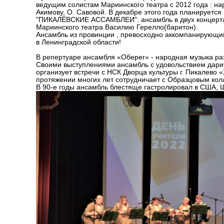
ведущим солистам Мариинского театра с 2012 года : на
Акимову, О. Савовой. В декабре этого года планируетс
"ПИКАЛЁВСКИЕ АССАМБЛЕИ": ансамбль в двух концертах
Мариинского театра Василию Герелло(баритон).
Ансамбль из провинции , превосходно аккомпанирующий
в Ленинградской области!
В репертуаре ансамбля «Оберег» - народная музыка раз
Своими выступлениями ансамбль с удовольствием дарит
организует встречи с НСК Дворца культуры г. Пикалево
протяжении многих лет сотрудничает с Образцовым кол
В 90-е годы ансамбль блестяще гастролировал в США, 