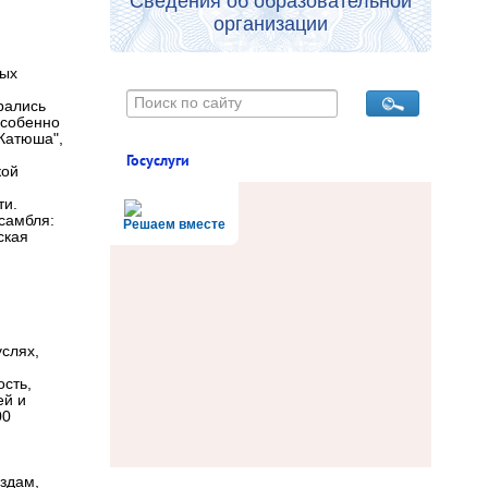
Сведения об образовательной
организации
ных
рались
Особенно
"Катюша",
Госуслуги
кой
ти.
самбля:
Решаем вместе
ская
услях,
ость,
ей и
00
здам,