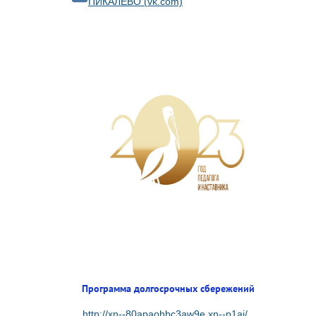
ПИКАЛЁВО (vk.com)
Программа долгосрочных сбережений
http://xn--80apaohbc3aw9e.xn--p1ai/