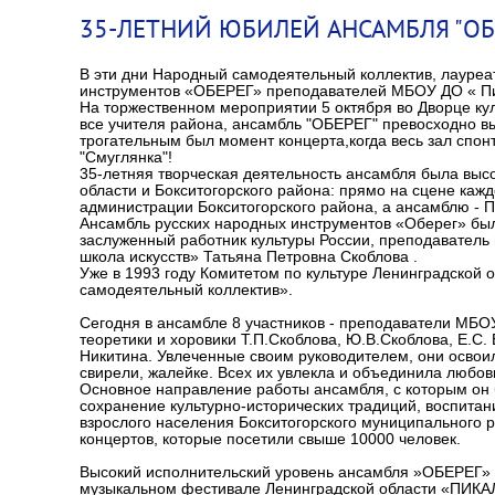
35-ЛЕТНИЙ ЮБИЛЕЙ АНСАМБЛЯ "ОБ
В эти дни Народный самодеятельный коллектив, лауреа
инструментов «ОБЕРЕГ» преподавателей МБОУ ДО « Пика
На торжественном мероприятии 5 октября во Дворце кул
все учителя района, ансамбль "ОБЕРЕГ" превосходно 
трогательным был момент концерта,когда весь зал спон
"Смуглянка"!
35-летняя творческая деятельность ансамбля была выс
области и Бокситогорского района: прямо на сцене каж
администрации Бокситогорского района, а ансамблю - 
Ансамбль русских народных инструментов «Оберег» был 
заслуженный работник культуры России, преподавател
школа искусств» Татьяна Петровна Скоблова .
Уже в 1993 году Комитетом по культуре Ленинградской
самодеятельный коллектив».
Сегодня в ансамбле 8 участников - преподаватели МБОУ
теоретики и хоровики Т.П.Скоблова, Ю.В.Скоблова, Е.С. 
Никитина. Увлеченные своим руководителем, они освоил
свирели, жалейке. Всех их увлекла и объединила любов
Основное направление работы ансамбля, с которым он б
сохранение культурно-исторических традиций, воспитан
взрослого населения Бокситогорского муниципального 
концертов, которые посетили свыше 10000 человек.
Высокий исполнительский уровень ансамбля »ОБЕРЕГ» п
музыкальном фестивале Ленинградской области «ПИКА