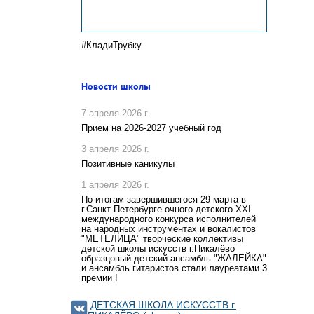
#КладиТрубку
Новости школы
7 апреля 2026 г.
Прием на 2026-2027 учебный год
3 апреля 2026 г.
Позитивные каникулы
1 апреля 2026 г.
По итогам завершившегося 29 марта в
г.Санкт-Петербурге очного детского XXI
международного конкурса исполнителей
на народных инструментах и вокалистов
"МЕТЕЛИЦА" творческие коллективы
детской школы искусств г.Пикалёво
образцовый детский ансамбль "ЖАЛЕЙКА"
и ансамбль гитаристов стали лауреатами 3
премии !
ДЕТСКАЯ ШКОЛА ИСКУССТВ г.