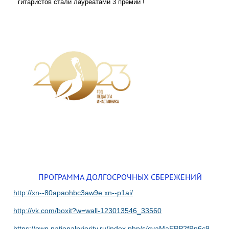
гитаристов стали лауреатами 3 премии !
ПРОГРАММА ДОЛГОСРОЧНЫХ СБЕРЕЖЕНИЙ
http://xn--80apaohbc3aw9e.xn--p1ai/
http://vk.com/boxit?w=wall-123013546_33560
https://own.nationalpriority.ru/index.php/s/cvaMaEPP2fBn6c9