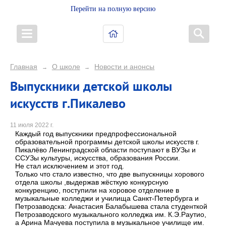
Перейти на полную версию
Главная
О школе
Новости и анонсы
→
→
Выпускники детской школы
искусств г.Пикалево
11 июля 2022 г.
Каждый год выпускники предпрофессиональной
образовательной программы детской школы искусств г.
Пикалёво Ленинградской области поступают в ВУЗы и
ССУЗы культуры, искусства, образования России.
Не стал исключением и этот год.
Только что стало известно, что две выпускницы хорового
отдела школы ,выдержав жёсткую конкурсную
конкуренцию, поступили на хоровое отделение в
музыкальные колледжи и училища Санкт-Петербурга и
Петрозаводска: Анастасия Балабышева стала студенткой
Петрозаводского музыкального колледжа им. К.Э.Раутио,
а Арина Мачуева поступила в музыкальное училище им.