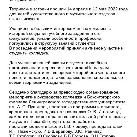
Творческие встречи прошли 14 апреля и 12 мая 2022 года
для детей художественного и музыкального отделов
школы искусств.
Учащиеся с большим интересом познакомились с
историей создания учебного заведения и его
факультетов, узнали особенности профессий,
погрузились в структуру занятий студентов.
В проведении мероприятий приняли активное участие и
студенты колледжа.
Для учеников нашей школы искусств также была
организована интересная квест-игра «По следам
посетителя картин» , во время которой они узнали много
нового и полезного, а также великолепно справились со
всеми творческими заданиями.
Сердечно благодарю за превосходно организованное
мероприятие руководство колледжа и Бокситогорского
филиала Ленинградского государственного университета
им. А. С. Пушкина , наставника программы и опытного,
креативного преподавателя колледжа О. В. Игнатьеву ,
заместителя директора по воспитательной работе школы
искусств г. Пикалёво, куратора по работе с
наставничеством в школе Л. В. Ярцеву, преподавателей
И.Г. Пежемскую, И.В.Шарапову, З.Ю. Ранневу,
Т.П.Скоблову, Ю.Скоблову, В.Б.Егорова, О.Н.Егорову.