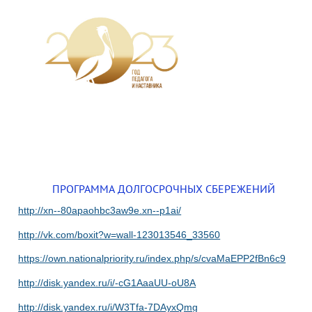
ПРОГРАММА ДОЛГОСРОЧНЫХ СБЕРЕЖЕНИЙ
http://xn--80apaohbc3aw9e.xn--p1ai/
http://vk.com/boxit?w=wall-123013546_33560
https://own.nationalpriority.ru/index.php/s/cvaMaEPP2fBn6c9
http://disk.yandex.ru/i/-cG1AaaUU-oU8A
http://disk.yandex.ru/i/W3Tfa-7DAyxQmg