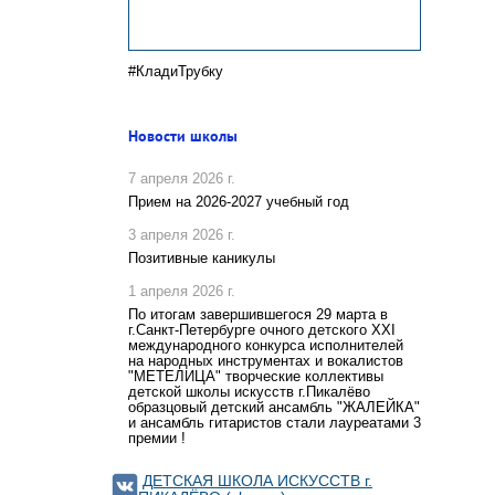
#КладиТрубку
Новости школы
7 апреля 2026 г.
Прием на 2026-2027 учебный год
3 апреля 2026 г.
Позитивные каникулы
1 апреля 2026 г.
По итогам завершившегося 29 марта в
г.Санкт-Петербурге очного детского XXI
международного конкурса исполнителей
на народных инструментах и вокалистов
"МЕТЕЛИЦА" творческие коллективы
детской школы искусств г.Пикалёво
образцовый детский ансамбль "ЖАЛЕЙКА"
и ансамбль гитаристов стали лауреатами 3
премии !
ДЕТСКАЯ ШКОЛА ИСКУССТВ г.