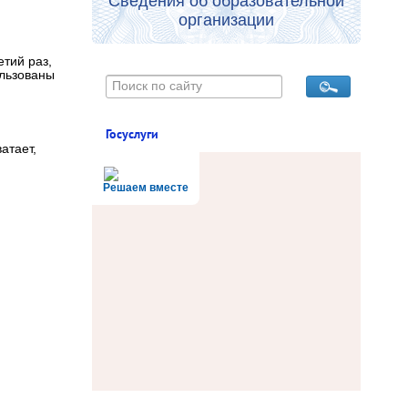
Сведения об образовательной
организации
тий раз,
ользованы
Госуслуги
атает,
Решаем вместе