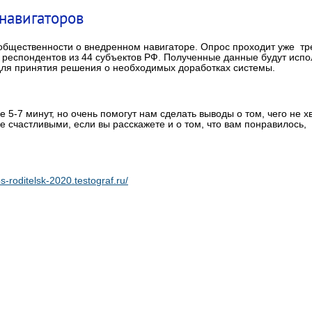
навигаторов
общественности о внедренном навигаторе. Опрос проходит уже тре
 респондентов из 44 субъектов РФ. Полученные данные будут исп
 для принятия решения о необходимых доработках системы.
е 5-7 минут, но очень помогут нам сделать выводы о том, чего не хв
ее счастливыми, если вы расскажете и о том, что вам понравилось,
os-roditelsk-2020.testograf.ru/