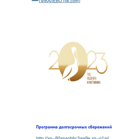
ПИКАЛЁВО (vk.com)
Программа долгосрочных сбережений
http://xn--80apaohbc3aw9e.xn--p1ai/