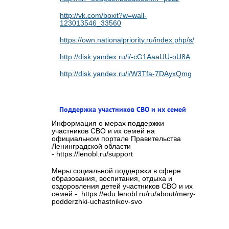
http://vk.com/boxit?w=wall-
123013546_33560
https://own.nationalpriority.ru/index.php/s/cvaMaE
http://disk.yandex.ru/i/-cG1AaaUU-oU8A
http://disk.yandex.ru/i/W3Tfa-7DAyxQmg
Поддержка участников СВО и их семей
Информация о мерах поддержки
участников СВО и их семей на
официальном портале Правительства
Ленинградской области
- https://lenobl.ru/support
Меры социальной поддержки в сфере
образования, воспитания, отдыха и
оздоровления детей участников СВО и их
семей - https://edu.lenobl.ru/ru/about/mery-
podderzhki-uchastnikov-svo