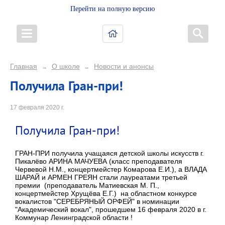
Перейти на полную версию
Главная
О школе
Новости и анонсы
→
→
Получила Гран-при!
17 февраля 2020 г.
Получила Гран-при!
ГРАН-ПРИ получила учащаяся детской школы искусств г.
Пикалёво АРИНА МАЧУЕВА (класс преподавателя
Червевой Н.М., концертмейстер Комарова Е.И.), а ВЛАДА
ШАРАЙ и АРМЕН ГРЕЯН стали лауреатами третьей
премии (преподаватель Матиевская М. П.,
концертмейстер Хрущёва Е.Г.) на областном конкурсе
вокалистов "СЕРЕБРЯНЫЙ ОРФЕЙ" в номинации
"Академический вокал", прошедшем 16 февраля 2020 в г.
Коммунар Ленинградской области !