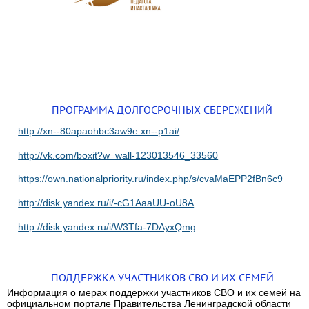
ПРОГРАММА ДОЛГОСРОЧНЫХ СБЕРЕЖЕНИЙ
http://xn--80apaohbc3aw9e.xn--p1ai/
http://vk.com/boxit?w=wall-123013546_33560
https://own.nationalpriority.ru/index.php/s/cvaMaEPP2fBn6c9
http://disk.yandex.ru/i/-cG1AaaUU-oU8A
http://disk.yandex.ru/i/W3Tfa-7DAyxQmg
ПОДДЕРЖКА УЧАСТНИКОВ СВО И ИХ СЕМЕЙ
Информация о мерах поддержки участников СВО и их семей на
официальном портале Правительства Ленинградской области