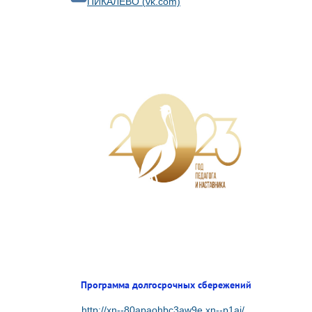
ПИКАЛЁВО (vk.com)
Программа долгосрочных сбережений
http://xn--80apaohbc3aw9e.xn--p1ai/