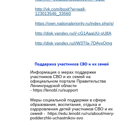
http://vk.com/boxit?w=wall-
123013546_33560
https://own.nationalpriority.ru/index.php/s/cvaMaE
http://disk.yandex.ru/i/-cG1AaaUU-oU8A
http://disk.yandex.ru/i/W3Tfa-7DAyxQmg
Поддержка участников СВО и их семей
Информация о мерах поддержки
участников СВО и их семей на
официальном портале Правительства
Ленинградской области
- https://lenobl.ru/support
Меры социальной поддержки в сфере
образования, воспитания, отдыха и
оздоровления детей участников СВО и их
семей - https://edu.lenobl.ru/ru/about/mery-
podderzhki-uchastnikov-svo