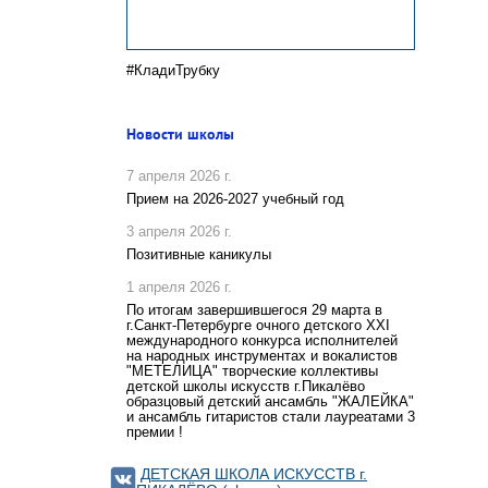
#КладиТрубку
Новости школы
7 апреля 2026 г.
Прием на 2026-2027 учебный год
3 апреля 2026 г.
Позитивные каникулы
1 апреля 2026 г.
По итогам завершившегося 29 марта в
г.Санкт-Петербурге очного детского XXI
международного конкурса исполнителей
на народных инструментах и вокалистов
"МЕТЕЛИЦА" творческие коллективы
детской школы искусств г.Пикалёво
образцовый детский ансамбль "ЖАЛЕЙКА"
и ансамбль гитаристов стали лауреатами 3
премии !
ДЕТСКАЯ ШКОЛА ИСКУССТВ г.