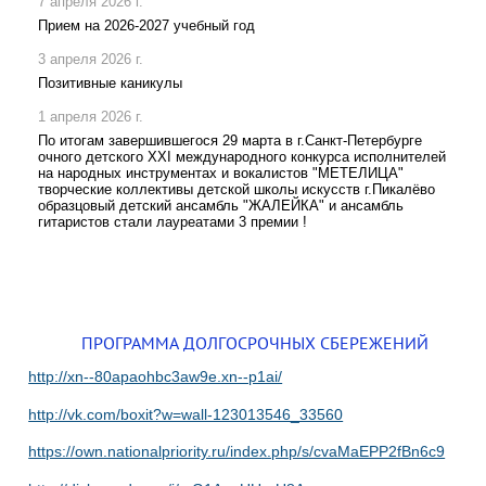
7 апреля 2026 г.
Прием на 2026-2027 учебный год
3 апреля 2026 г.
Позитивные каникулы
1 апреля 2026 г.
По итогам завершившегося 29 марта в г.Санкт-Петербурге
очного детского XXI международного конкурса исполнителей
на народных инструментах и вокалистов "МЕТЕЛИЦА"
творческие коллективы детской школы искусств г.Пикалёво
образцовый детский ансамбль "ЖАЛЕЙКА" и ансамбль
гитаристов стали лауреатами 3 премии !
ПРОГРАММА ДОЛГОСРОЧНЫХ СБЕРЕЖЕНИЙ
http://xn--80apaohbc3aw9e.xn--p1ai/
http://vk.com/boxit?w=wall-123013546_33560
https://own.nationalpriority.ru/index.php/s/cvaMaEPP2fBn6c9