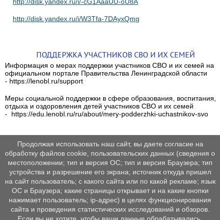
http://disk.yandex.ru/i/-cG1AaaUU-oU8A
http://disk.yandex.ru/i/W3Tfa-7DAyxQmg
ПОДДЕРЖКА УЧАСТНИКОВ СВО И ИХ СЕМЕЙ
Информация о мерах поддержки участников СВО и их семей на
официальном портале Правительства Ленинградской области
- https://lenobl.ru/support
Меры социальной поддержки в сфере образования, воспитания,
отдыха и оздоровления детей участников СВО и их семей
- https://edu.lenobl.ru/ru/about/mery-podderzhki-uchastnikov-svo
Продолжая использовать наш сайт, вы даете согласие на
обработку файлов cookie, пользовательских данных (сведения о
местоположении; тип и версия ОС; тип и версия Браузера; тип
устройства и разрешение его экрана; источник откуда пришел
на сайт пользователь; с какого сайта или по какой рекламе; язык
ОС и Браузера; какие страницы открывает и на какие кнопки
нажимает пользователь; ip-адрес) в целях функционирования
сайта и проведения статистических исследований и обзоров.
Если вы не хотите, чтобы ваши данные обрабатывались,