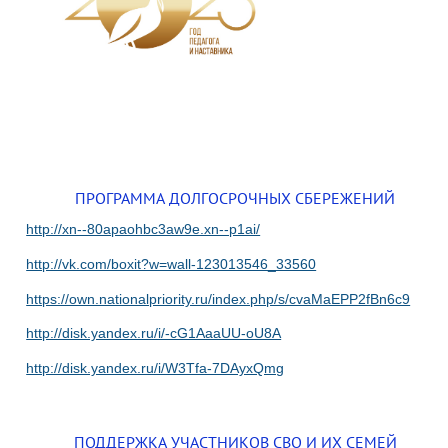
ПРОГРАММА ДОЛГОСРОЧНЫХ СБЕРЕЖЕНИЙ
http://xn--80apaohbc3aw9e.xn--p1ai/
http://vk.com/boxit?w=wall-123013546_33560
https://own.nationalpriority.ru/index.php/s/cvaMaEPP2fBn6c9
http://disk.yandex.ru/i/-cG1AaaUU-oU8A
http://disk.yandex.ru/i/W3Tfa-7DAyxQmg
ПОДДЕРЖКА УЧАСТНИКОВ СВО И ИХ СЕМЕЙ