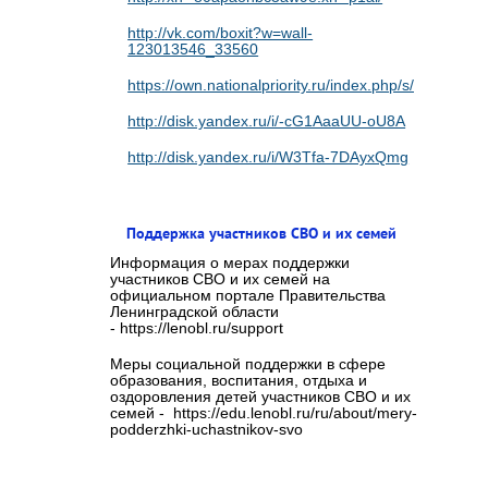
http://vk.com/boxit?w=wall-
123013546_33560
https://own.nationalpriority.ru/index.php/s/cvaMaE
http://disk.yandex.ru/i/-cG1AaaUU-oU8A
http://disk.yandex.ru/i/W3Tfa-7DAyxQmg
Поддержка участников СВО и их семей
Информация о мерах поддержки
участников СВО и их семей на
официальном портале Правительства
Ленинградской области
- https://lenobl.ru/support
Меры социальной поддержки в сфере
образования, воспитания, отдыха и
оздоровления детей участников СВО и их
семей - https://edu.lenobl.ru/ru/about/mery-
podderzhki-uchastnikov-svo