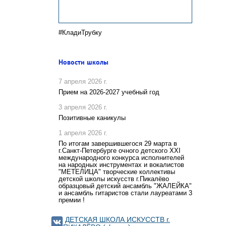
#КладиТрубку
Новости школы
7 апреля 2026 г.
Прием на 2026-2027 учебный год
3 апреля 2026 г.
Позитивные каникулы
1 апреля 2026 г.
По итогам завершившегося 29 марта в
г.Санкт-Петербурге очного детского XXI
международного конкурса исполнителей
на народных инструментах и вокалистов
"МЕТЕЛИЦА" творческие коллективы
детской школы искусств г.Пикалёво
образцовый детский ансамбль "ЖАЛЕЙКА"
и ансамбль гитаристов стали лауреатами 3
премии !
ДЕТСКАЯ ШКОЛА ИСКУССТВ г.