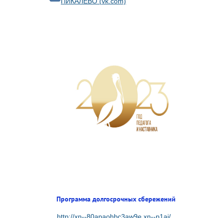
ПИКАЛЁВО (vk.com)
Программа долгосрочных сбережений
http://xn--80apaohbc3aw9e.xn--p1ai/