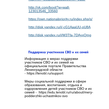
http://vk.com/boxit?w=wall-
123013546_33560
https://own.nationalpriority.ru/index.php/s/cvaMaE
http://disk.yandex.ru/i/-cG1AaaUU-oU8A
http://disk.yandex.ru/i/W3Tfa-7DAyxQmg
Поддержка участников СВО и их семей
Информация о мерах поддержки
участников СВО и их семей на
официальном портале Правительства
Ленинградской области
- https://lenobl.ru/support
Меры социальной поддержки в сфере
образования, воспитания, отдыха и
оздоровления детей участников СВО и их
семей - https://edu.lenobl.ru/ru/about/mery-
podderzhki-uchastnikov-svo