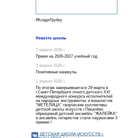
#КладиТрубку
Новости школы
7 апреля 2026 г.
Прием на 2026-2027 учебный год
3 апреля 2026 г.
Позитивные каникулы
1 апреля 2026 г.
По итогам завершившегося 29 марта в
г.Санкт-Петербурге очного детского XXI
международного конкурса исполнителей
на народных инструментах и вокалистов
"МЕТЕЛИЦА" творческие коллективы
детской школы искусств г.Пикалёво
образцовый детский ансамбль "ЖАЛЕЙКА"
и ансамбль гитаристов стали лауреатами 3
премии !
ДЕТСКАЯ ШКОЛА ИСКУССТВ г.