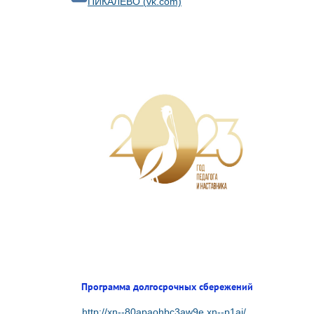
ПИКАЛЁВО (vk.com)
Программа долгосрочных сбережений
http://xn--80apaohbc3aw9e.xn--p1ai/