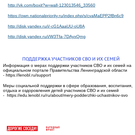
http://vk.com/boxit?w=wall-123013546_33560
https://own.nationalpriority.ru/index.php/s/cvaMaEPP2fBn6c9
http://disk.yandex.ru/i/-cG1AaaUU-oU8A
http://disk.yandex.ru/i/W3Tfa-7DAyxQmg
ПОДДЕРЖКА УЧАСТНИКОВ СВО И ИХ СЕМЕЙ
Информация о мерах поддержки участников СВО и их семей на
официальном портале Правительства Ленинградской области
- https://lenobl.ru/support
Меры социальной поддержки в сфере образования, воспитания,
отдыха и оздоровления детей участников СВО и их семей
- https://edu.lenobl.ru/ru/about/mery-podderzhki-uchastnikov-svo