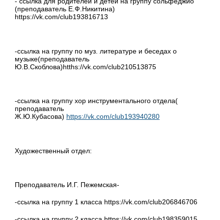
- ссылка для родителей и детей на группу сольфеджио
(преподаватель Е.Ф.Никитина)
https://vk.com/club193816713
-ссылка на группу по муз. литературе и беседах о
музыке(преподаватель
Ю.В.Скоблова)htths://vk.com/club210513875
-ссылка на группу хор инструментального отдела(
преподаватель
Ж.Ю.Кубасова)
https://vk.com/club193940280
Художественный отдел:
Преподаватель И.Г. Пежемская-
-ссылка на группу 1 класса https://vk.com/club206846706
-ссылка на группу 2 класса https://vk.com/club198359015