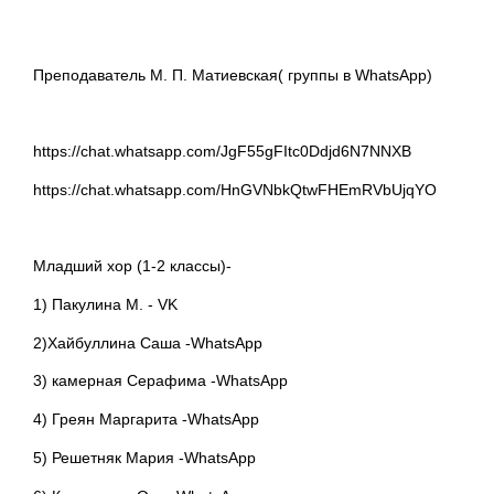
Преподаватель М. П. Матиевская( группы в WhatsApp)
https://chat.whatsapp.com/JgF55gFItc0Ddjd6N7NNXB
https://chat.whatsapp.com/HnGVNbkQtwFHEmRVbUjqYO
Младший хор (1-2 классы)-
1) Пакулина М. - VK
2)Хайбуллина Саша -WhatsApp
3) камерная Серафима -WhatsApp
4) Греян Маргарита -WhatsApp
5) Решетняк Мария -WhatsApp